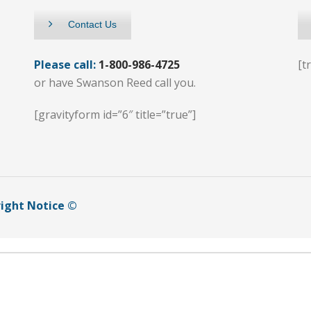
Contact Us
Please call:
1-800-986-4725
[t
or have Swanson Reed call you.
[gravityform id=”6″ title=”true”]
ight Notice ©