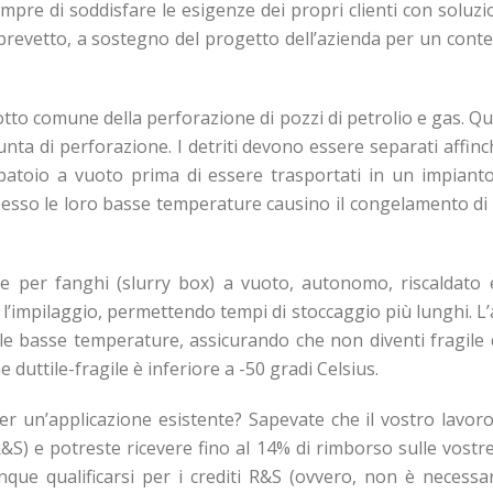
mpre di soddisfare le esigenze dei propri clienti con soluzi
evetto, a sostegno del progetto dell’azienda per un conteni
tto comune della perforazione di pozzi di petrolio e gas. Que
unta di perforazione. I detriti devono essere separati affinché 
atoio a vuoto prima di essere trasportati in un impiant
pesso le loro basse temperature causino il congelamento di qu
per fanghi (slurry box) a vuoto, autonomo, riscaldato e 
’impilaggio, permettendo tempi di stoccaggio più lunghi. L’ac
le basse temperature, assicurando che non diventi fragile d
e duttile-fragile è inferiore a -50 gradi Celsius.
r un’applicazione esistente? Sapevate che il vostro lavoro
R&S) e potreste ricevere fino al 14% di rimborso sulle vostr
ue qualificarsi per i crediti R&S (ovvero, non è necessar