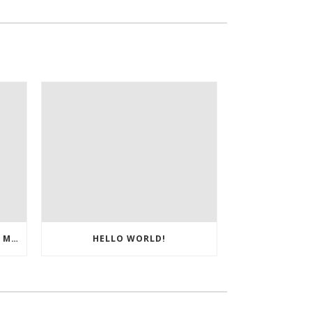
BREVETTO DEL MESE ITALIA – MARZO 2025
HELLO WORLD!