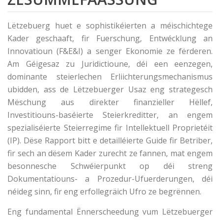
Lëtzebuerg huet e sophistikéierten a méischichtege
Kader geschaaft, fir Fuerschung, Entwécklung an
Innovatioun (F&E&I) a senger Ekonomie ze fërderen.
Am Géigesaz zu Juridictioune, déi een eenzegen,
dominante steierlechen Erliichterungsmechanismus
ubidden, ass de Lëtzebuerger Usaz eng strategesch
Mëschung aus direkter finanzieller Hëllef,
Investitiouns-baséierte Steierkreditter, an engem
spezialiséierte Steierregime fir Intellektuell Proprietéit
(IP). Dëse Rapport bitt e detailléierte Guide fir Betriber,
fir sech an dësem Kader zurecht ze fannen, mat engem
besonnesche Schwéierpunkt op déi streng
Dokumentatiouns- a Prozedur-Ufuerderungen, déi
néideg sinn, fir eng erfollegräich Ufro ze begrënnen.
Eng fundamental Ënnerscheedung vum Lëtzebuerger