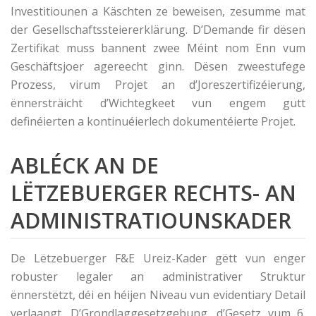
Investitiounen a Käschten ze beweisen, zesumme mat
der Gesellschaftssteiererklärung. D’Demande fir dësen
Zertifikat muss bannent zwee Méint nom Enn vum
Geschäftsjoer agereecht ginn. Dësen zweestufege
Prozess, virum Projet an d’Joreszertifizéierung,
ënnersträicht d’Wichtegkeet vun engem gutt
definéierten a kontinuéierlech dokumentéierte Projet.
ABLÉCK AN DE
LËTZEBUERGER RECHTS- AN
ADMINISTRATIOUNSKADER
De Lëtzebuerger F&E Ureiz-Kader gëtt vun enger
robuster legaler an administrativer Struktur
ënnerstëtzt, déi en héijen Niveau vun evidentiary Detail
verlaangt. D’Grondlaggesetzgebung, d’Gesetz vum 6.