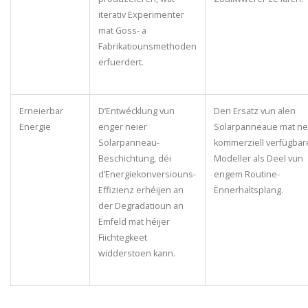
iterativ Experimenter
mat Goss- a
Fabrikatiounsmethoden
erfuerdert.
Erneierbar
D’Entwécklung vun
Den Ersatz vun alen
Energie
enger neier
Solarpanneaue mat ne
Solarpanneau-
kommerziell verfügbar
Beschichtung, déi
Modeller als Deel vun
d’Energiekonversiouns-
engem Routine-
Effizienz erhéijen an
Ënnerhaltsplang.
der Degradatioun an
Ëmfeld mat héijer
Fiichtegkeet
widderstoen kann.