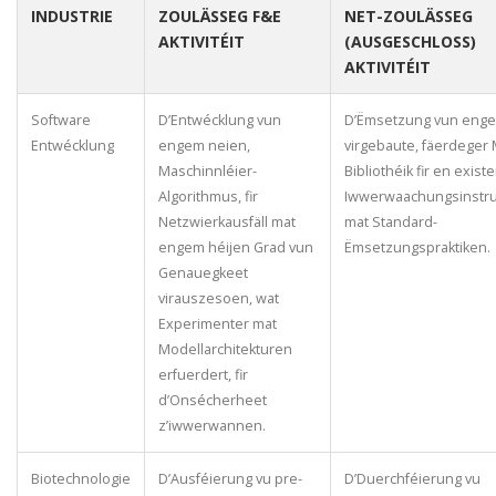
INDUSTRIE
ZOULÄSSEG F&E
NET-ZOULÄSSEG
AKTIVITÉIT
(AUSGESCHLOSS)
AKTIVITÉIT
Software
D’Entwécklung vun
D’Ëmsetzung vun enge
Entwécklung
engem neien,
virgebaute, fäerdeger
Maschinnléier-
Bibliothéik fir en exist
Algorithmus, fir
Iwwerwaachungsinstr
Netzwierkausfäll mat
mat Standard-
engem héijen Grad vun
Ëmsetzungspraktiken.
Genauegkeet
virauszesoen, wat
Experimenter mat
Modellarchitekturen
erfuerdert, fir
d’Onsécherheet
z’iwwerwannen.
Biotechnologie
D’Ausféierung vu pre-
D’Duerchféierung vu