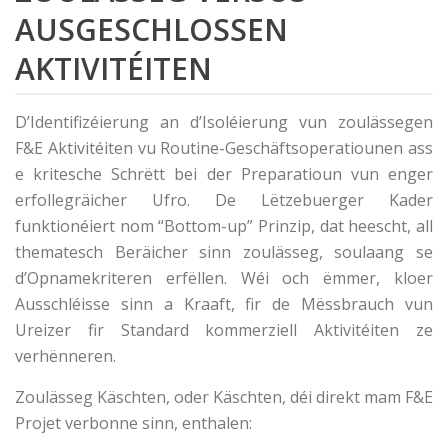
AUSGESCHLOSSEN
AKTIVITÉITEN
D’Identifizéierung an d’Isoléierung vun zoulässegen
F&E Aktivitéiten vu Routine-Geschäftsoperatiounen ass
e kritesche Schrëtt bei der Preparatioun vun enger
erfollegräicher Ufro. De Lëtzebuerger Kader
funktionéiert nom “Bottom-up” Prinzip, dat heescht, all
thematesch Beräicher sinn zoulässeg, soulaang se
d’Opnamekriteren erfëllen. Wéi och ëmmer, kloer
Ausschléisse sinn a Kraaft, fir de Mëssbrauch vun
Ureizer fir Standard kommerziell Aktivitéiten ze
verhënneren.
Zoulässeg Käschten, oder Käschten, déi direkt mam F&E
Projet verbonne sinn, enthalen: