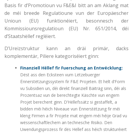
Basis fir d’Promotioun vu F&E&I bitt an am Aklang mat
de méi breede Regulatioune vun der Europäescher
Unioun (EU) funktionéiert, besonnesch der
Kommissiounsregulatioun (EU) Nr. 651/2014, déi
d’Staatshëllef regléiert.
D’Ureizstruktur kann an dräi primär, dacks
komplementär, Piliere kategoriséiert ginn:
Finanziell Hëllef fir Fuerschung an Entwécklung:
Dëst ass den Ecksteen vum Lëtzebuerger
Ënnerstëtzungssystem fir F&E Projeten. Et hëlt d’Form
vu Subsidien un, déi direkt finanziell Bäiträg sinn, déi als
Prozentsaz vun de berechtegte Käschte vun engem
Projet berechent ginn. D’Hëllefssätz si gestaffelt, a
bidden méi héich Niveaue vun Ënnerstëtzung fir méi
kleng Firmen a fir Projete mat engem méi héije Grad vu
wëssenschaftlechem an technesche Risiko. Den
Uwendungsprozess fir dës Hëllef ass héich strukturéiert