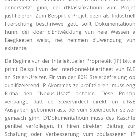
ënnerstëtzt ginn, déi d’Klassifikatioun vum Projet
justifiéieren. Zum Beispill, e Projet, deen als Industriell
Fuerschung beschriwwe gëtt, sollt Dokumentatioun
hunn, déi kloer d’Entwécklung vun neie Wëssen a
Fäegkeeten weist, net nëmmen d’Uwendung vun
existente.
De Regime vun der Intellektueller Proprietéit (IP) bitt e
primt Beispill vun der Interkonnektéiertheet vun F&E
an Steier-Ureizer. Fir vun der 80% Steierbefreiung op
qualifizéierend IP Akommes ze profitéieren, muss eng
Firma den “Nexus-Usaz” anhalen. Dëse Prinzip
verlaangt, datt de Steiervirdeel direkt un d’F&E
Ausgaben gebonnen ass, déi vum Steierzueler selwer
gemaach ginn. D’Dokumentatioun muss dës Käschte
penibel verfollegen, fir hiren direkten Bäitrag zur
Schafung oder Verbesserung vum zoulässegen IP