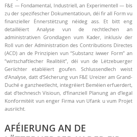
F&E — Fondamental, Industriell, an Experimentell — bis
zu der spezifescher Dokumentatioun, déi fir all Form vu
finanzieller Ënnerstëtzung néideg ass. Et bitt eng
detailléiert Analyse vun de rechtlechen an
administrativen Grondlagen vum Kader, inklusiv der
Roll vun der Administration des Contributions Directes
(ACD) an de Prinzipien vun “Substanz iwwer Form” an
“wirtschaftlecher Realitéit”, déi vun de Lëtzebuerger
Geriichter etabléiert goufen. Schlussendlech weist
d’Analyse, datt d’Sécherung vun F&E Ureizer am Grand-
Duché e ganzheetlecht, integréiert Beméien erfuerdert,
dat d’technesch Visioun, d’finanziell Planung an d’legal
Konformitéit vun enger Firma vun Ufank u vum Projet
ausriicht.
AFÉIERUNG AN DE