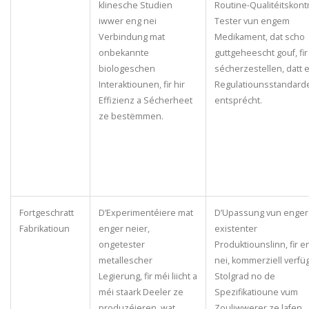
klinesche Studien
Routine-Qualitéitskontr
iwwer eng nei
Tester vun engem
Verbindung mat
Medikament, dat scho
onbekannte
guttgeheescht gouf, fir
biologeschen
sécherzestellen, datt 
Interaktiounen, fir hir
Regulatiounsstandard
Effizienz a Sécherheet
entsprécht.
ze bestëmmen.
Fortgeschratt
D’Experimentéiere mat
D’Upassung vun enger
Fabrikatioun
enger neier,
existenter
ongetester
Produktiounslinn, fir e
metallescher
nei, kommerziell verfü
Legierung, fir méi liicht a
Stolgrad no de
méi staark Deeler ze
Spezifikatioune vum
produzéieren, wat
Zouliwwerer ze lafen.