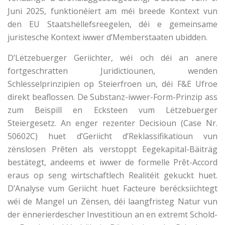
Juni 2025, funktionéiert am méi breede Kontext vun
den EU Staatshëllefsreegelen, déi e gemeinsame
juristesche Kontext iwwer d’Memberstaaten ubidden.
D’Lëtzebuerger Geriichter, wéi och déi an anere
fortgeschratten Juridictiounen, wenden
Schlësselprinzipien op Steierfroen un, déi F&E Ufroe
direkt beaflossen. De Substanz-iwwer-Form-Prinzip ass
zum Beispill en Ecksteen vum Lëtzebuerger
Steiergesetz. An enger rezenter Decisioun (Case Nr.
50602C) huet d’Geriicht d’Reklassifikatioun vun
zënslosen Prêten als verstoppt Eegekapital-Bäiträg
bestätegt, andeems et iwwer de formelle Prêt-Accord
eraus op seng wirtschaftlech Realitéit gekuckt huet.
D’Analyse vum Geriicht huet Facteure berécksiichtegt
wéi de Mangel un Zënsen, déi laangfristeg Natur vun
der ënnerierdescher Investitioun an en extremt Schold-