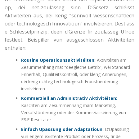
op, déi net-zoulässeg sinn. D’Gesetz schléisst
Aktivitéiten aus, déi keng “sënnvoll wëssenschaftlech
oder technologesch Innovatioun” involvéieren. Dëst ass
e Schlësselprinzip, deen d’Grenze fir zoulässeg Ufroe
festleet. Beispiller vun ausgeschlossen Aktivitéiten
enthalen:
Routine Operatiounsaktivitéiten:
Aktivitéiten am
Zesummenhang mat “deegleche Betrib”, wéi Standard
Ënnerhalt, Qualitéitskontroll, oder kleng Ännerungen,
déi keng richteg technologesch Erausfuerderung
involvéieren.
Kommerziell an Administrativ Aktivitéiten:
Käschten am Zesummenhang mam Marketing,
Verkafsförderung oder der Kommerzialiséierung vun
F&E Resultater.
Einfach Upassung oder Adaptatioun:
D’Upassung
vun engem existente Produkt oder Prozess, fir de