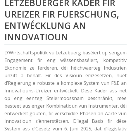
LËTZEBUERGER KADER FIR
UREIZER FIR FUERSCHUNG,
ENTWÉCKLUNG AN
INNOVATIOUN
D’Wirtschaftspolitik vu Lëtzebuerg baséiert op sengem
Engagement fir eng wëssensbaséiert, kompetitiv
Ekonomie ze fërderen, déi héichwäerteg Industrien
unzitt a behält. Fir dës Visioun ëmzesetzen, huet
d’Regierung e robuste a komplexe System vun F&E an
Innovatiouns-Ureizer entwéckelt. Dëse Kader ass net
op eng eenzeg Steiermoossnam beschränkt, mee
besteet aus enger Kombinatioun vun Instrumenter, déi
entwéckelt goufen, fir verschidde Phasen an Aarte vun
Innovatioun z’ënnerstëtzen. D’legal Basis fir dëse
System ass d’Gesetz vum 6. Juni 2025, dat d’legislativ