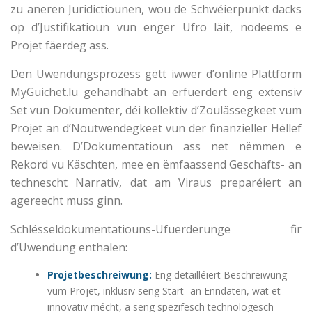
zu aneren Juridictiounen, wou de Schwéierpunkt dacks
op d’Justifikatioun vun enger Ufro läit, nodeems e
Projet fäerdeg ass.
Den Uwendungsprozess gëtt iwwer d’online Plattform
MyGuichet.lu gehandhabt an erfuerdert eng extensiv
Set vun Dokumenter, déi kollektiv d’Zoulässegkeet vum
Projet an d’Noutwendegkeet vun der finanzieller Hëllef
beweisen. D’Dokumentatioun ass net nëmmen e
Rekord vu Käschten, mee en ëmfaassend Geschäfts- an
technescht Narrativ, dat am Viraus preparéiert an
agereecht muss ginn.
Schlësseldokumentatiouns-Ufuerderunge fir
d’Uwendung enthalen:
Projetbeschreiwung:
Eng detailléiert Beschreiwung
vum Projet, inklusiv seng Start- an Enndaten, wat et
innovativ mécht, a seng spezifesch technologesch