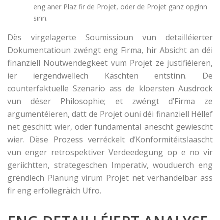
eng aner Plaz fir de Projet, oder de Projet ganz opginn
sinn.
Dës virgelagerte Soumissioun vun detailléierter
Dokumentatioun zwéngt eng Firma, hir Absicht an déi
finanziell Noutwendegkeet vum Projet ze justifiéieren,
ier iergendwellech Käschten entstinn. De
counterfaktuelle Szenario ass de kloersten Ausdrock
vun dëser Philosophie; et zwéngt d’Firma ze
argumentéieren, datt de Projet ouni déi finanziell Hëllef
net geschitt wier, oder fundamental anescht gewiescht
wier. Dëse Prozess verréckelt d’Konformitéitslaascht
vun enger retrospektiver Verdeedegung op e no vir
geriichtten, strategeschen Imperativ, wouduerch eng
grëndlech Planung virum Projet net verhandelbar ass
fir eng erfollegräich Ufro.