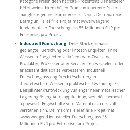
Kategorie kréien deen héchste Prozentsaz u finanzieller
Hëllef wéinst hirem héijen Grad vun inherente Risiko a
laangfristeger, net-kommerzieller Natur. De maximale
Betrag un Hëllef fir e Projet mat iwwerweegend
fundamentaler Fuerschung ass 55 Milliounen EUR pro
Entreprise, pro Projet.
Industriell Fuerschung:
Dëse Stack ëmfaasst
geplangte Fuerschung oder kritesch Enquêten, fir nei
Wëssen a Fäegkeeten ze kréien mam Zweck, nei
Produkter, Prozesser oder Servicer z’entwéckelen, oder
fir existent däitlech ze verbesseren. Industriell
Fuerschung ass eng Bréck tëscht rengem,
theoreteschem Wëssen a praktescher Uwendung. E
Beispill wier d’Entwécklung vun enger neier metallescher
Legierung fir eng Autosapplikatioun, wou déi chemesch
a physesch Eegeschafte vum Material nach net voll
verstanen sinn. Déi maximal Hëllef fir e Projet mat
iwwerweegend industrieller Fuerschung ass 35
Milliounen EUR pro Entreprise, pro Projet.