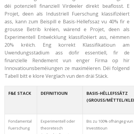
déi potenziell finanziell Virdeeler direkt beaflosst. E
Projet, deen als Industriell Fuerschung klassifizéiert
ass, kann zum Beispill e Basis-Hëllefssaz vu 40% fir e
grousse Betrib kréien, wärend e Projet, deen als
Experimentell Entwécklung klassifizéiert ass, nëmmen
20% kréich. Eng korrekt Klassifikatioun am
Uwendungsstadium ass dofir essentiell, fir de
finanzielle Rendement vun enger Firma op hir
Innovatiounsbeméiungen ze maximéieren. Déi folgend
Tabell bitt e klore Verglach vun den dräi Stäck.
F&E STACK
DEFINITIOUN
BASIS-HËLLEFSSÄTZ
(GROUSS/MËTTEL/KLE
Fondamental
Experimentell oder
Bis zu 100% ofhängeg vun
Fuerschung
theoretesch
Investitioun