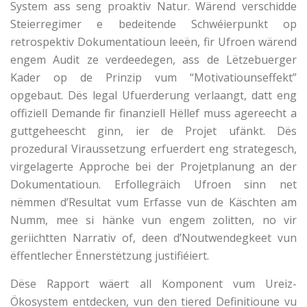
System ass seng proaktiv Natur. Wärend verschidde
Steierregimer e bedeitende Schwéierpunkt op
retrospektiv Dokumentatioun leeën, fir Ufroen wärend
engem Audit ze verdeedegen, ass de Lëtzebuerger
Kader op de Prinzip vum “Motivatiounseffekt”
opgebaut. Dës legal Ufuerderung verlaangt, datt eng
offiziell Demande fir finanziell Hëllef muss agereecht a
guttgeheescht ginn, ier de Projet ufänkt. Dës
prozedural Viraussetzung erfuerdert eng strategesch,
virgelagerte Approche bei der Projetplanung an der
Dokumentatioun. Erfollegräich Ufroen sinn net
nëmmen d’Resultat vum Erfasse vun de Käschten am
Numm, mee si hänke vun engem zolitten, no vir
geriichtten Narrativ of, deen d’Noutwendegkeet vun
ëffentlecher Ënnerstëtzung justifiéiert.
Dëse Rapport wäert all Komponent vum Ureiz-
Ökosystem entdecken, vun den tiered Definitioune vu