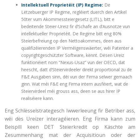
Intellektuell Proprietéit (IP) Regime:
De
Lëtzebuerger IP Regime, regléiert duerch den Artikel
50ter vum Akommessteiergesetz (LITL), bitt e
bedeitende Steier-Ureiz fir d’Schafe an d’Ausnotze vun
intellektueller Proprietéit. De Regime bitt eng 80%
Steierbefreiung op den Nettoakommes, deen aus
qualifizéierenden IP Verméigenswäerter, wéi Patenter a
copyrightgeschützter Software, kënnt. Dësen Ureiz
funktionéiert nom “Nexus-Usaz” vun der OECD, dat
heescht, datt d’Steiervirdeeler direkt proportional zu de
F&E Ausgaben sinn, déi vun der Firma selwer gemaach
ginn. Wat méi F&E eng Firma intern ausféiert, wat de
Steiervirdeel méi grouss ass, deen se aus hirer IP
realiséiere kann.
Eng Schlësselstrategesch Iwwerleeung fir Betriber ass,
wéi dës Ureizer interagéieren. Eng Firma kann zum
Beispill keen DET Steierkredit op Käschte am
Zesummenhang mat der Acquisitioun oder der