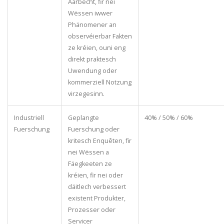
Aarbecht, fir nei
Wëssen iwwer
Phänomener an
observéierbar Fakten
ze kréien, ouni eng
direkt praktesch
Uwendung oder
kommerziell Notzung
virzegesinn.
Industriell
Geplangte
40% / 50% / 60%
Fuerschung
Fuerschung oder
kritesch Enquêten, fir
nei Wëssen a
Fäegkeeten ze
kréien, fir nei oder
däitlech verbessert
existent Produkter,
Prozesser oder
Servicer