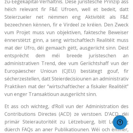
zu-Eegekapital-Verhältnis. Dëse juristesche Prinzip ass
héich relevant fir F&E Ufroen, well et bedeit, datt
Steierzueler net nëmmen eng Aktivitéit als F&E
bezeechnen kënnen, fir e Virdeel ze kréien. Den Zweck
vum Projet muss vun objektiven, faktesche Beweiser
ënnerstëtzt ginn, a seng wirtschaftlech Realitéit muss
mat der Ufro, déi gemaach gëtt, ausgeriicht sinn. Dëst
entsprécht dem méi breede juristeschen an
administrativen Trend, dee vum Geriichtshaff vun der
Europäescher Unioun (CJEU) bestätegt gouf, fir
sécherzestellen, datt Steierdecisiounen an administrativ
Praktiken mat der “wirtschaftlecher a fiskaler Realitéit”
vun enger Transaktioun ausgeriicht sinn.
Et ass och wichteg, d’Roll vun der Administration des
Contributions Directes (ACD) ze verstoen. D’ACD, déi
primär Steierautoritéit zu Lëtzebuerg, bitt Leedung
duerch FAQs an aner Publikatiounen. Wéi och ëmmer,