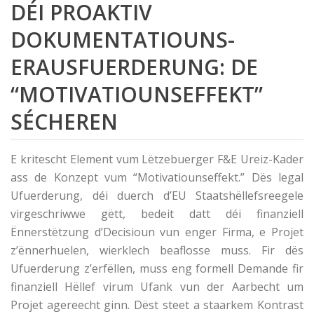
DÉI PROAKTIV
DOKUMENTATIOUNS-
ERAUSFUERDERUNG: DE
“MOTIVATIOUNSEFFEKT”
SÉCHEREN
E kritescht Element vum Lëtzebuerger F&E Ureiz-Kader
ass de Konzept vum “Motivatiounseffekt.” Dës legal
Ufuerderung, déi duerch d’EU Staatshëllefsreegele
virgeschriwwe gëtt, bedeit datt déi finanziell
Ënnerstëtzung d’Decisioun vun enger Firma, e Projet
z’ënnerhuelen, wierklech beaflosse muss. Fir dës
Ufuerderung z’erfëllen, muss eng formell Demande fir
finanziell Hëllef virum Ufank vun der Aarbecht um
Projet agereecht ginn. Dëst steet a staarkem Kontrast