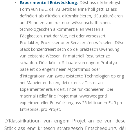
Experimentell Entwécklung:
Dëst ass déi heefegst
Form vun F&E, déi vu Betriber ënnerholl gëtt. Et ass
definéiert als d’Kréien, d’Kombinéieren, d’Strukturéieren
an d’Benotze vun existente wëssenschaftlechen,
technologeschen a kommerziellen Wëssen a
Fäegkeeten, mat der Vue, nei oder verbessert
Produkter, Prozesser oder Servicer z’entwéckelen. Dëse
Stack konzentréiert sech op déi praktesch Uwendung
vun existente Wëssen, fir materiell Resultater ze
schaafen. Dëst kéint d’Schaafe vun engem Prototyp
baséiert op engem neien Algorithmus oder
d’Integratioun vun zwou existente Technologien op eng
nei Manéier enthalen, déi extensiv Tester an
Experimenter erfuerdert, fir ze funktionéieren. Déi
maximal Hëllef fir e Projet mat iwwerweegend
experimenteller Entwécklung ass 25 Milliounen EUR pro
Entreprise, pro Projet.
D’Klassifikatioun vun engem Projet an ee vun dëse
Stäck ass eng kritesch strategesch Entscheedung, déi