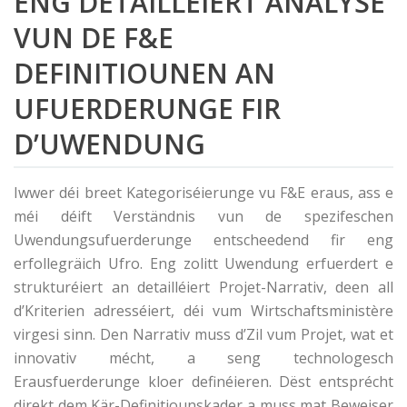
ENG DETAILLÉIERT ANALYSE
VUN DE F&E
DEFINITIOUNEN AN
UFUERDERUNGE FIR
D’UWENDUNG
Iwwer déi breet Kategoriséierunge vu F&E eraus, ass e
méi déift Verständnis vun de spezifeschen
Uwendungsufuerderunge entscheedend fir eng
erfollegräich Ufro. Eng zolitt Uwendung erfuerdert e
strukturéiert an detailléiert Projet-Narrativ, deen all
d’Kriterien adresséiert, déi vum Wirtschaftsministère
virgesi sinn. Den Narrativ muss d’Zil vum Projet, wat et
innovativ mécht, a seng technologesch
Erausfuerderunge kloer definéieren. Dëst entsprécht
direkt dem Kär-Definitiounskader a muss mat Beweiser