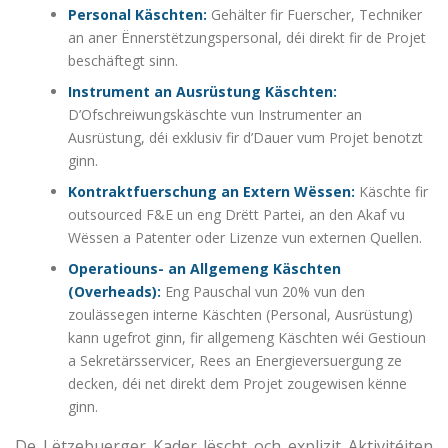
Personal Käschten:
Gehälter fir Fuerscher, Techniker
an aner Ënnerstëtzungspersonal, déi direkt fir de Projet
beschäftegt sinn.
Instrument an Ausrüstung Käschten:
D’Ofschreiwungskäschte vun Instrumenter an
Ausrüstung, déi exklusiv fir d’Dauer vum Projet benotzt
ginn.
Kontraktfuerschung an Extern Wëssen:
Käschte fir
outsourced F&E un eng Drëtt Partei, an den Akaf vu
Wëssen a Patenter oder Lizenze vun externen Quellen.
Operatiouns- an Allgemeng Käschten
(Overheads):
Eng Pauschal vun 20% vun den
zoulässegen interne Käschten (Personal, Ausrüstung)
kann ugefrot ginn, fir allgemeng Käschten wéi Gestioun
a Sekretärsservicer, Rees an Energieversuergung ze
decken, déi net direkt dem Projet zougewisen kënne
ginn.
De Lëtzebuerger Kader lëscht och explizit Aktivitéiten