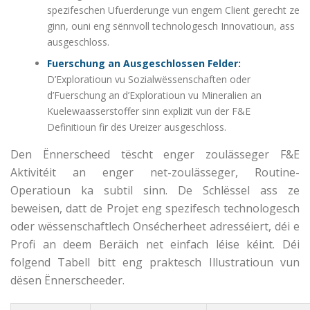
spezifeschen Ufuerderunge vun engem Client gerecht ze
ginn, ouni eng sënnvoll technologesch Innovatioun, ass
ausgeschloss.
Fuerschung an Ausgeschlossen Felder:
D’Exploratioun vu Sozialwëssenschaften oder
d’Fuerschung an d’Exploratioun vu Mineralien an
Kuelewaasserstoffer sinn explizit vun der F&E
Definitioun fir dës Ureizer ausgeschloss.
Den Ënnerscheed tëscht enger zoulässeger F&E
Aktivitéit an enger net-zoulässeger, Routine-
Operatioun ka subtil sinn. De Schlëssel ass ze
beweisen, datt de Projet eng spezifesch technologesch
oder wëssenschaftlech Onsécherheet adresséiert, déi e
Profi an deem Beräich net einfach léise kéint. Déi
folgend Tabell bitt eng praktesch Illustratioun vun
dësen Ënnerscheeder.