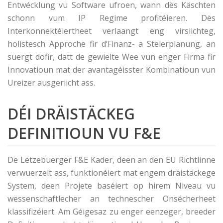
Entwécklung vu Software ufroen, wann dës Käschten
schonn vum IP Regime profitéieren. Dës
Interkonnektéiertheet verlaangt eng virsiichteg,
holistesch Approche fir d’Finanz- a Steierplanung, an
suergt dofir, datt de gewielte Wee vun enger Firma fir
Innovatioun mat der avantagéisster Kombinatioun vun
Ureizer ausgeriicht ass.
DÉI DRÄISTÄCKEG
DEFINITIOUN VU F&E
De Lëtzebuerger F&E Kader, deen an den EU Richtlinne
verwuerzelt ass, funktionéiert mat engem dräistäckege
System, deen Projete baséiert op hirem Niveau vu
wëssenschaftlecher an technescher Onsécherheet
klassifizéiert. Am Géigesaz zu enger eenzeger, breeder