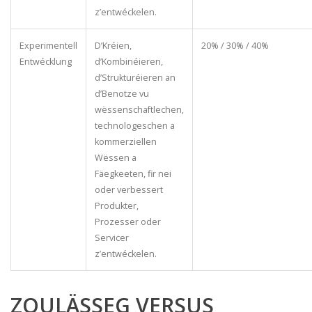
z’entwéckelen.
Experimentell
D’Kréien,
20% / 30% / 40%
Entwécklung
d’Kombinéieren,
d’Strukturéieren an
d’Benotze vu
wëssenschaftlechen,
technologeschen a
kommerziellen
Wëssen a
Fäegkeeten, fir nei
oder verbessert
Produkter,
Prozesser oder
Servicer
z’entwéckelen.
ZOULÄSSEG VERSUS