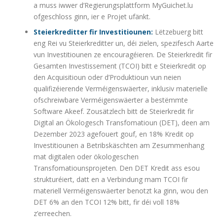
a muss iwwer d’Regierungsplattform MyGuichet.lu
ofgeschloss ginn, ier e Projet ufänkt.
Steierkreditter fir Investitiounen:
Lëtzebuerg bitt
eng Rei vu Steierkreditter un, déi zielen, spezifesch Aarte
vun Investitiounen ze encouragéieren. De Steierkredit fir
Gesamten Investissement (TCOI) bitt e Steierkredit op
den Acquisitioun oder d’Produktioun vun neien
qualifizéierende Verméigenswäerter, inklusiv materielle
ofschreiwbare Verméigenswäerter a bestëmmte
Software Akeef. Zousätzlech bitt de Steierkredit fir
Digital an Ökologesch Transfomatioun (DET), deen am
Dezember 2023 agefouert gouf, en 18% Kredit op
Investitiounen a Betribskäschten am Zesummenhang
mat digitalen oder ökologeschen
Transfomatiounsprojeten. Den DET Kredit ass esou
strukturéiert, datt en a Verbindung mam TCOI fir
materiell Verméigenswäerter benotzt ka ginn, wou den
DET 6% an den TCOI 12% bitt, fir déi voll 18%
z’erreechen.