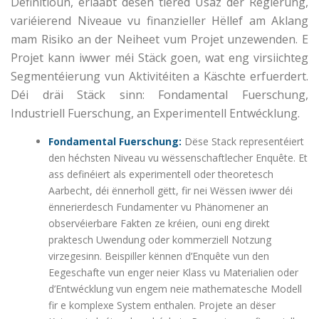
Definitioun, erlaabt dësen tiered Usaz der Regierung,
variéierend Niveaue vu finanzieller Hëllef am Aklang
mam Risiko an der Neiheet vum Projet unzewenden. E
Projet kann iwwer méi Stäck goen, wat eng virsiichteg
Segmentéierung vun Aktivitéiten a Käschte erfuerdert.
Déi dräi Stäck sinn: Fondamental Fuerschung,
Industriell Fuerschung, an Experimentell Entwécklung.
Fondamental Fuerschung:
Dëse Stack representéiert
den héchsten Niveau vu wëssenschaftlecher Enquête. Et
ass definéiert als experimentell oder theoretesch
Aarbecht, déi ënnerholl gëtt, fir nei Wëssen iwwer déi
ënnerierdesch Fundamenter vu Phänomener an
observéierbare Fakten ze kréien, ouni eng direkt
praktesch Uwendung oder kommerziell Notzung
virzegesinn. Beispiller kënnen d’Enquête vun den
Eegeschafte vun enger neier Klass vu Materialien oder
d’Entwécklung vun engem neie mathematesche Modell
fir e komplexe System enthalen. Projete an dëser