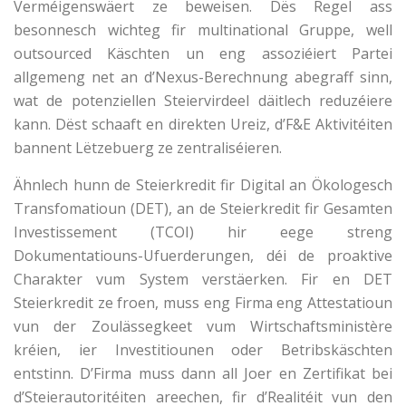
Verméigenswäert ze beweisen. Dës Regel ass
besonnesch wichteg fir multinational Gruppe, well
outsourced Käschten un eng assoziéiert Partei
allgemeng net an d’Nexus-Berechnung abegraff sinn,
wat de potenziellen Steiervirdeel däitlech reduzéiere
kann. Dëst schaaft en direkten Ureiz, d’F&E Aktivitéiten
bannent Lëtzebuerg ze zentraliséieren.
Ähnlech hunn de Steierkredit fir Digital an Ökologesch
Transfomatioun (DET), an de Steierkredit fir Gesamten
Investissement (TCOI) hir eege streng
Dokumentatiouns-Ufuerderungen, déi de proaktive
Charakter vum System verstäerken. Fir en DET
Steierkredit ze froen, muss eng Firma eng Attestatioun
vun der Zoulässegkeet vum Wirtschaftsministère
kréien, ier Investitiounen oder Betribskäschten
entstinn. D’Firma muss dann all Joer en Zertifikat bei
d’Steierautoritéiten areechen, fir d’Realitéit vun den