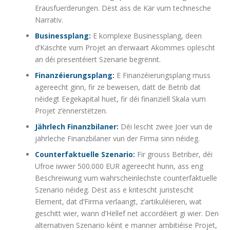
Erausfuerderungen. Dëst ass de Kär vum technesche
Narrativ.
Businessplang:
E komplexe Businessplang, deen
d’Käschte vum Projet an d’erwaart Akommes oplëscht
an déi presentéiert Szenarie begrënnt.
Finanzéierungsplang:
E Finanzéierungsplang muss
agereecht ginn, fir ze beweisen, datt de Betrib dat
néidegt Eegekapital huet, fir déi finanziell Skala vum
Projet z’ënnerstëtzen.
Jährlech Finanzbilaner:
Déi lescht zwee Joer vun de
jährleche Finanzbilaner vun der Firma sinn néideg.
Counterfaktuelle Szenario:
Fir grouss Betriber, déi
Ufroe iwwer 500.000 EUR agereecht hunn, ass eng
Beschreiwung vum wahrscheinlechste counterfaktuelle
Szenario néideg. Dëst ass e kritescht juristescht
Element, dat d’Firma verlaangt, z’artikuléieren, wat
geschitt wier, wann d’Hëllef net accordéiert gi wier. Den
alternativen Szenario kéint e manner ambitiéise Projet,